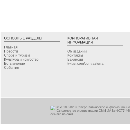
ОСНОВНЫЕ РАЗДЕЛЫ
КОРПОРАТИВНАЯ
ИНФОРМАЦИЯ
Главная
Новости
Об издании
Спорт и туризм
Контакты
Культура и искусство
Вакансии
Есть мнение
twitter.com/contrasterra
События
© 2010–2020 Северо-Кавказское информационное
Свидельство о регистрации СМИ ИА № ФС77-460
ссылка на сайт