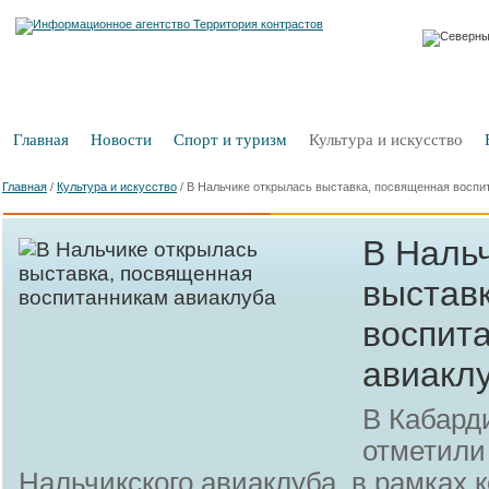
Главная
Новости
Спорт и туризм
Культура и искусство
Главная
/
Культура и искусство
/
В Нальчике открылась выставка, посвященная воспи
В Наль
выстав
воспит
авиакл
В Кабард
отметили
Нальчикского авиаклуба, в рамках к