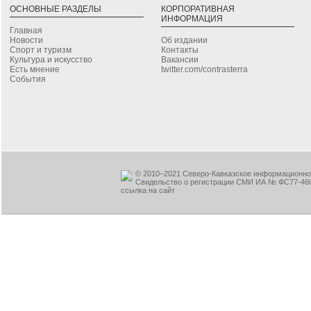
ОСНОВНЫЕ РАЗДЕЛЫ
КОРПОРАТИВНАЯ
ИНФОРМАЦИЯ
Главная
Новости
Об издании
Спорт и туризм
Контакты
Культура и искусство
Вакансии
Есть мнение
twitter.com/contrasterra
События
© 2010–2021 Северо-Кавказское информационное
Свидельство о регистрации СМИ ИА № ФС77-460
ссылка на сайт