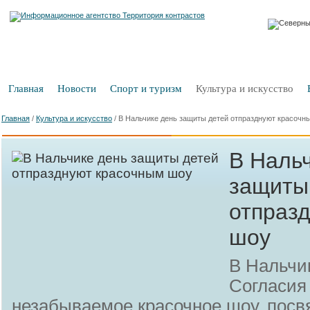
Главная
Новости
Спорт и туризм
Культура и искусство
Главная
/
Культура и искусство
/
В Нальчике день защиты детей отпразднуют красочн
В Наль
защиты
отпраз
шоу
В Нальчи
Согласия
незабываемое красочное шоу, пос