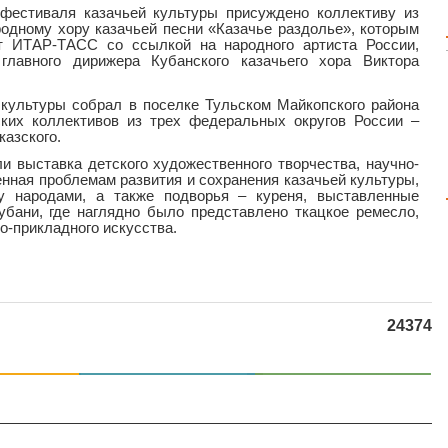
 фестиваля казачьей культуры присуждено коллективу из
родному хору казачьей песни «Казачье раздолье», которым
т ИТАР-ТАСС со ссылкой на народного артиста России,
главного дирижера Кубанского казачьего хора Виктора
культуры собрал в поселке Тульском Майкопского района
ских коллективов из трех федеральных округов России –
казского.
и выставка детского художественного творчества, научно-
нная проблемам развития и сохранения казачьей культуры,
 народами, а также подворья – куреня, выставленные
бани, где наглядно было представлено ткацкое ремесло,
о-прикладного искусства.
24374