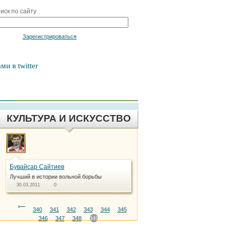
иск по сайту
Войти
Зарегистрироваться
ми в twitter
КУЛЬТУРА И ИСКУССТВО
Бувайсар Сайтиев
Лучший в истории вольной борьбы
30.03.2011
0
340
341
342
343
344
345
346
347
348
349