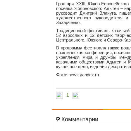
Гран-при ХХIII Южно-Европейского
поселка Яблоновского Адыгеи – на
руководит Дмитрий Влачуга, пише
художественного руководителя и 
Захарченко.
Традиционный фестиваль казачьей 
52 взрослых и 12 детских творче
Центрального, Южного и Северо-Кав
В программу фестиваля также вошл
практическая конференция, посвяще
укрепления мира и дружбы между
казачьими обществами Адыгеи и Ку
кузнечное дело, изделия декоративн
Фото: news.yandex.ru
1
Комментарии