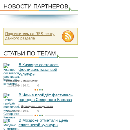
НОВОСТИ ПАРТНЕРОВ
Подпишитесь на RSS ленту
данного раздела
СТАТЬИ ПО ТЕГАМ
В Кизляре состоялся
фестиваль казачьей
культуры
Культура и искусство
15.03.2014 | 16:41
0
В Чечне пройдёт фестиваль
народов Северного Кавказа
Культура и искусство
23.10.2014 | 19:37
0
В Моздоке отметили День
славянской культуры