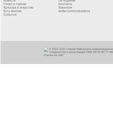
Новости
Об издании
Спорт и туризм
Контакты
Культура и искусство
Вакансии
Есть мнение
twitter.com/contrasterra
События
© 2010–2021 Северо-Кавказское информационное
Свидельство о регистрации СМИ ИА № ФС77-460
ссылка на сайт