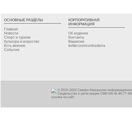
ОСНОВНЫЕ РАЗДЕЛЫ
КОРПОРАТИВНАЯ
ИНФОРМАЦИЯ
Главная
Новости
Об издании
Спорт и туризм
Контакты
Культура и искусство
Вакансии
Есть мнение
twitter.com/contrasterra
События
© 2010–2022 Северо-Кавказское информационное
Свидельство о регистрации СМИ ИА № ФС77-460
ссылка на сайт