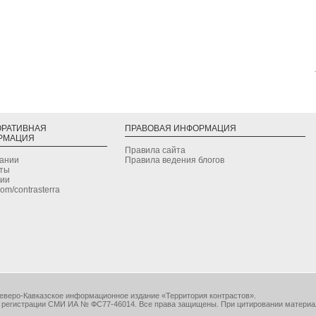
ОРАТИВНАЯ
ПРАВОВАЯ ИНФОРМАЦИЯ
РМАЦИЯ
Правила сайта
дании
Правила ведения блогов
кты
сии
.com/contrasterra
еверо-Кавказское информационное издание «Территория контрастов».
 регистрации СМИ ИА № ФС77-46014. Все права защищены. При цитировании материа