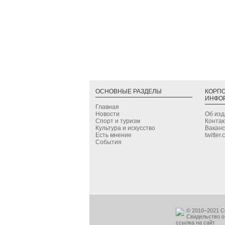
ОСНОВНЫЕ РАЗДЕЛЫ
КОРП
ИНФО
Главная
Новости
Об из
Спорт и туризм
Конта
Культура и искусство
Вакан
Есть мнение
twitter
События
© 2010–2021 С
Свидельство о
ссылка на сайт