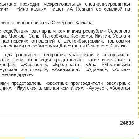
чкале проходит межрегиональная специализированная
ссии» – «Мир камня», пишет ИА Regnum со ссылкой на
ли ювелирного бизнеса Северного Кавказа.
е содействия ювелирным компаниям республик Северного
сии, Москвы, Санкт-Петербурга, Костромы, Якутии, Урала и
 партнерских отношений с дистрибьюторами, торговыми
конечными потребителями Дагестана и Северного Кавказа.
 году расширены география участников и ассортимент
ости, свои экспозиции представляют такие известные в
льфа», «Жиразоль», «Бриллианты Юга», «Московский
усское золото-арт», «Аквамарин», «Адамас», «Алмаз-
 многие другие.
иями представлены известные производители ювелирных
дник», «Якутская алмазная компания», «Аурусс», «Золотая
24636