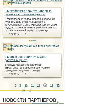
В Михайловске пройдут народные
гулянья и возложение цветов
В Михайловске запланированы народные
гуляния, день открытых дверей в
православном Свято-Никольском детском
саду, возложение цветов, работа полевых
кухонь, почетный караул и оркестр
15.07.2015
0
В Магасе достроили культурно-
досуговый центр
В городе Магасе завершилось
строительство первого в республике
культурно-досугового центра
15.07.2015
0
8
9
10
11
12
13
14
15
16
17
НОВОСТИ ПАРТНЕРОВ