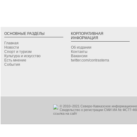
ОСНОВНЫЕ РАЗДЕЛЫ
КОРПОРАТИВНАЯ
ИНФОРМАЦИЯ
Главная
Новости
Об издании
Спорт и туризм
Контакты
Культура и искусство
Вакансии
Есть мнение
twitter.com/contrasterra
События
© 2010–2021 Северо-Кавказское информационное
Свидельство о регистрации СМИ ИА № ФС77-460
ссылка на сайт