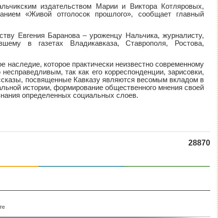
альчикским издательством Марии и Виктора Котляровых,
анием «Живой отголосок прошлого», сообщает главный
еству Евгения Баранова – уроженцу Нальчика, журналисту,
авшему в газетах Владикавказа, Ставрополя, Ростова,
ое наследие, которое практически неизвестно современному
 несправедливым, так как его корреспонденции, зарисовки,
рассказы, посвященные Кавказу являются весомым вкладом в
альной истории, формирование общественного мнения своей
знания определенных социальных слоев.
28870
те