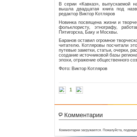
В серии «Кавказ», выпускаемой н
вышла двадцатая книга под назв
редактор Виктор Котляров
Новинка посвящена ж
изни и творч
фольклористу, этнографу, работ
Пятигорска, Баку и Москвы.
Баранов оставил огромное творческ
читателю. Котляровы посчитали это
путевые заметки, статьи, очерки, 
создание источниковой базы регион
эпохи, отражение общественного со
Фото: Виктор Котляров
1
Комментарии
Комментарии загружаются. Пожалуйста, подожди