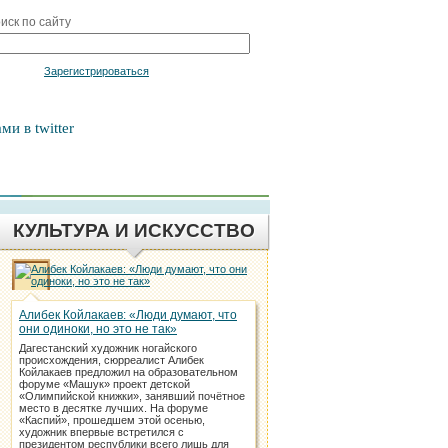
иск по сайту
Войти
Зарегистрироваться
ми в twitter
КУЛЬТУРА И ИСКУССТВО
Алибек Койлакаев: «Люди думают, что
они одиноки, но это не так»
Дагестанский художник ногайского
происхождения, сюрреалист Алибек
Койлакаев предложил на образовательном
форуме «Машук» проект детской
«Олимпийской книжки», занявший почётное
место в десятке лучших. На форуме
«Каспий», прошедшем этой осенью,
художник впервые встретился с
президентом республики всего лишь для