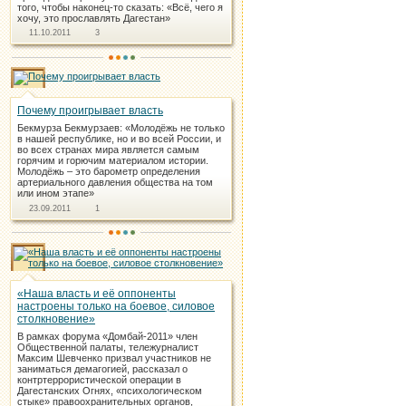
того, чтобы наконец-то сказать: «Всё, чего я
хочу, это прославлять Дагестан»
11.10.2011
3
Почему проигрывает власть
Бекмурза Бекмурзаев: «Молодёжь не только
в нашей республике, но и во всей России, и
во всех странах мира является самым
горячим и горючим материалом истории.
Молодёжь – это барометр определения
артериального давления общества на том
или ином этапе»
23.09.2011
1
«Наша власть и её оппоненты
настроены только на боевое, силовое
столкновение»
В рамках форума «Домбай-2011» член
Общественной палаты, тележурналист
Максим Шевченко призвал участников не
заниматься демагогией, рассказал о
контртеррористической операции в
Дагестанских Огнях, «психологическом
стыке» правоохранительных органов,