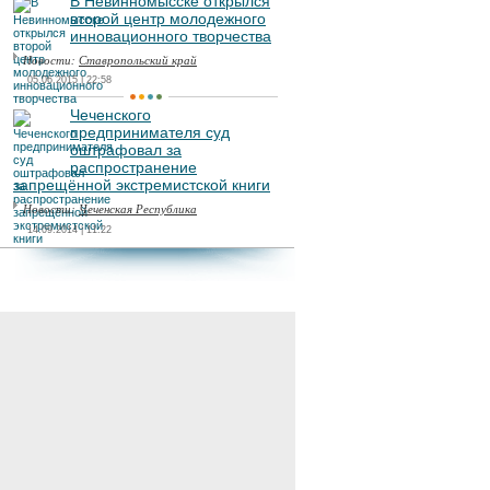
В Невинномысске открылся
второй центр молодежного
инновационного творчества
Новости:
Ставропольский край
05.06.2015 | 22:58
Чеченского
предпринимателя суд
оштрафовал за
распространение
запрещённой экстремистской книги
Новости:
Чеченская Республика
14.09.2014 | 11:22