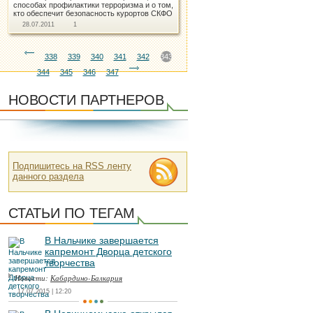
способах профилактики терроризма и о том,
кто обеспечит безопасность курортов СКФО
28.07.2011
1
338
339
340
341
342
343
344
345
346
347
НОВОСТИ ПАРТНЕРОВ
Подпишитесь на RSS ленту
данного раздела
СТАТЬИ ПО ТЕГАМ
В Нальчике завершается
капремонт Дворца детского
творчества
Новости:
Кабардино-Балкария
17.07.2015 | 12:20