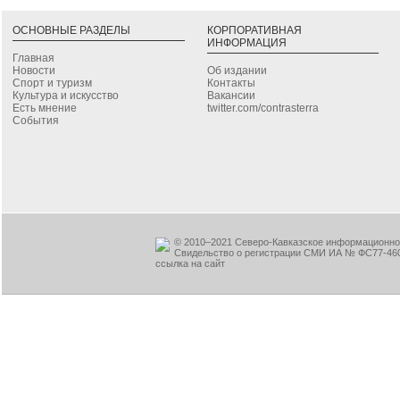
ОСНОВНЫЕ РАЗДЕЛЫ
КОРПОРАТИВНАЯ
ИНФОРМАЦИЯ
Главная
Новости
Об издании
Спорт и туризм
Контакты
Культура и искусство
Вакансии
Есть мнение
twitter.com/contrasterra
События
© 2010–2021 Северо-Кавказское информационное
Свидельство о регистрации СМИ ИА № ФС77-460
ссылка на сайт