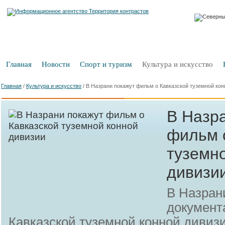
Главная
Новости
Спорт и туризм
Культура и искусство
Главная
/
Культура и искусство
/
В Назрани покажут фильм о Кавказской туземной кон
В Назр
фильм 
туземн
дивизи
В Назран
документ
Кавказской туземной конной дивиз