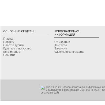
ОСНОВНЫЕ РАЗДЕЛЫ
КОРПОРАТИВНАЯ
ИНФОРМАЦИЯ
Главная
Новости
Об издании
Спорт и туризм
Контакты
Культура и искусство
Вакансии
Есть мнение
twitter.com/contrasterra
События
© 2010–2021 Северо-Кавказское информационное
Свидельство о регистрации СМИ ИА № ФС77-460
ссылка на сайт