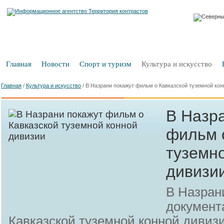
Главная
Новости
Спорт и туризм
Культура и искусство
Главная
/
Культура и искусство
/
В Назрани покажут фильм о Кавказской туземной кон
В Назр
фильм 
туземн
дивизи
В Назран
документ
Кавказской туземной конной дивиз