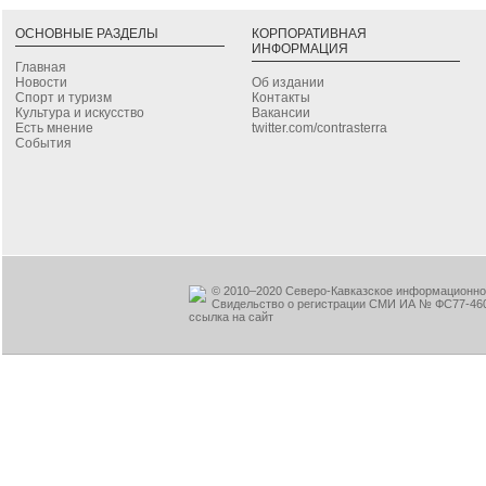
ОСНОВНЫЕ РАЗДЕЛЫ
КОРПОРАТИВНАЯ
ИНФОРМАЦИЯ
Главная
Новости
Об издании
Спорт и туризм
Контакты
Культура и искусство
Вакансии
Есть мнение
twitter.com/contrasterra
События
© 2010–2020 Северо-Кавказское информационное
Свидельство о регистрации СМИ ИА № ФС77-460
ссылка на сайт