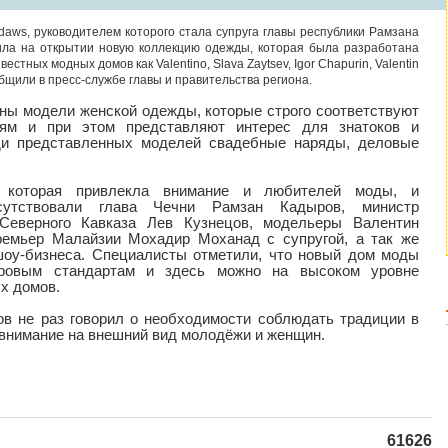
daws, руководителем которого стала супруга главы республики Рамзана
ла на открытии новую коллекцию одежды, которая была разработана
стных модных домов как Valentino, Slava Zaytsev, Igor Chapurin, Valentin
общили в пресс-службе главы и правительства региона.
ны модели женской одежды, которые строго соответствуют
иям и при этом представляют интерес для знатоков и
ди представленных моделей свадебные наряды, деловые
, которая привлекла внимание и любителей моды, и
сутствовали глава Чечни Рамзан Кадыров, министр
Северного Кавказа Лев Кузнецов, модельеры Валентин
ремьер Малайзии Мохадир Моханад с супругой, а так же
шоу-бизнеса. Специалисты отметили, что новый дом моды
ировым стандартам и здесь можно на высоком уровне
х домов.
ов не раз говорил о необходимости соблюдать традиции в
внимание на внешний вид молодёжи и женщин.
61626