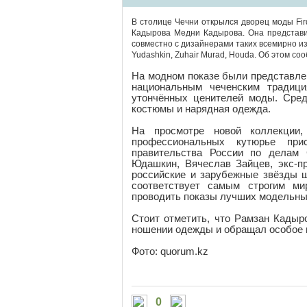
В столице Чечни открылся дворец моды Fir
Кадырова Медни Кадырова. Она представи
совместно с дизайнерами таких всемирно изве
Yudashkin, Zuhair Murad, Houda. Об этом со
На модном показе были представле
национальным чеченским традиц
утончённых ценителей моды. Сре
костюмы и нарядная одежда.
На просмотре новой коллекции
профессиональных кутюрье при
правительства России по делам 
Юдашкин, Вячеслав Зайцев, экс-п
российские и зарубежные звёзды 
соответствует самым строгим м
проводить показы лучших модельны
Стоит отметить, что Рамзан Кадыр
ношении одежды и обращал особое 
Фото: quorum.kz
0