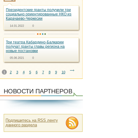
Президентские гранты получили три
социально ориентированные НКО из
Карачаево-Черкесии
14.01.2022
0
Три театра Кабардино-Балкарии
получат гранты главы региона на
новые постановки
05.06.2021
0
1
2
3
4
5
6
7
8
9
10
НОВОСТИ ПАРТНЕРОВ
Подпишитесь на RSS ленту
данного раздела