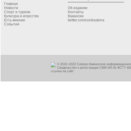
Главная
Новости
Об издании
Спорт и туризм
Контакты
Культура и искусство
Вакансии
Есть мнение
twitter.com/contrasterra
События
© 2010–2022 Северо-Кавказское информационное
Свидельство о регистрации СМИ ИА № ФС77-460
ссылка на сайт