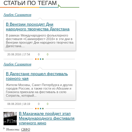
СТАТЬИ ПО ТЕГАМ
Алибек Салаватов
В Венгрии проходят Дни
народного творчества Дагестана
В рамках Международного фольклорного
фестиваля «Саммерфест-2016» в эти дни в
Венгрии проходят Дни народного творчества
Дагестана....
20.08.2016 | 17:54
0
0
Алибек Салаватов
В Дагестане прошел фестиваль
горного чая
Жители Москвы, Санкт-Петербурга и других
городов России, а также гости из Абхазии и
Гонконга приехали на фестиваль в село
Согратль, который...
08.08.2016 | 18:19
0
0
В Махачкале пройдет этап
Международного фестиваля
уличного кино
Новости:
СКФО