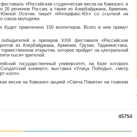
 фестиваль «Российская студенческая весна на Кавказе», в
з 26 регионов России, а также из Азербайджана, Армении,
и Южной Осетии, пишет «Интерфакс-Юг» со ссылкой на
го союза молодежи.
я будет привлечено 150 волонтеров. Всего в нем примут
 победителей и призеров ХХIII фестиваля «Российская
дентов из Азербайджана, Армении, Грузии, Таджикистана,
 торжественном открытии, которое пройдет на центральной
пяти тысяч зрителей.
йский государственный университет, на базе которого
Солдатский конверт», выставка «Улица Победы», смотр
рт-холл».
кая весна на Кавказе» акцией «Свеча Памяти» на главном
45754