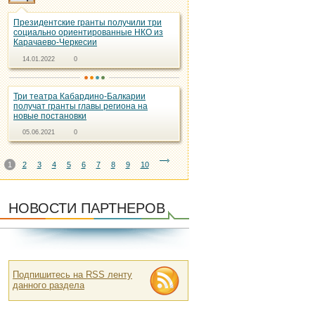
Президентские гранты получили три
социально ориентированные НКО из
Карачаево-Черкесии
14.01.2022
0
Три театра Кабардино-Балкарии
получат гранты главы региона на
новые постановки
05.06.2021
0
1
2
3
4
5
6
7
8
9
10
НОВОСТИ ПАРТНЕРОВ
Подпишитесь на RSS ленту
данного раздела