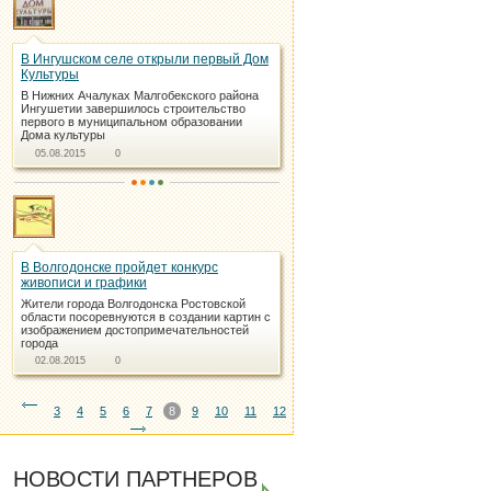
В Ингушском селе открыли первый Дом
Культуры
В Нижних Ачалуках Малгобекского района
Ингушетии завершилось строительство
первого в муниципальном образовании
Дома культуры
05.08.2015
0
В Волгодонске пройдет конкурс
живописи и графики
Жители города Волгодонска Ростовской
области посоревнуются в создании картин с
изображением достопримечательностей
города
02.08.2015
0
3
4
5
6
7
8
9
10
11
12
НОВОСТИ ПАРТНЕРОВ