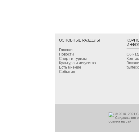
ОСНОВНЫЕ РАЗДЕЛЫ
КОРП
ИНФО
Главная
Новости
Об из
Спорт и туризм
Конта
Культура и искусство
Вакан
Есть мнение
twitter
События
© 2010–2021 С
Свидельство о
ссылка на сайт