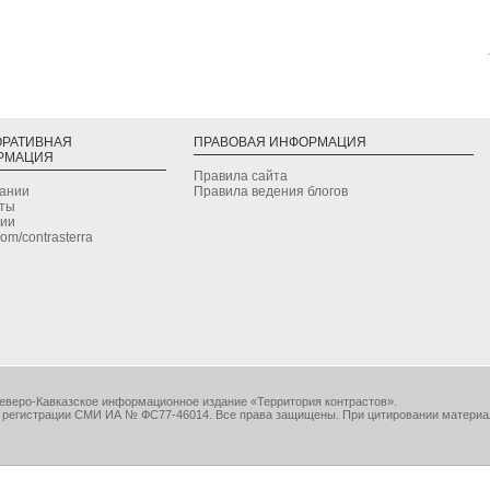
ОРАТИВНАЯ
ПРАВОВАЯ ИНФОРМАЦИЯ
РМАЦИЯ
Правила сайта
дании
Правила ведения блогов
кты
сии
.com/contrasterra
еверо-Кавказское информационное издание «Территория контрастов».
 регистрации СМИ ИА № ФС77-46014. Все права защищены. При цитировании материа