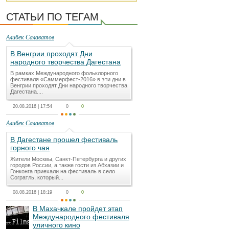
СТАТЬИ ПО ТЕГАМ
Алибек Салаватов
В Венгрии проходят Дни
народного творчества Дагестана
В рамках Международного фольклорного
фестиваля «Саммерфест-2016» в эти дни в
Венгрии проходят Дни народного творчества
Дагестана....
20.08.2016 | 17:54
0
0
Алибек Салаватов
В Дагестане прошел фестиваль
горного чая
Жители Москвы, Санкт-Петербурга и других
городов России, а также гости из Абхазии и
Гонконга приехали на фестиваль в село
Согратль, который...
08.08.2016 | 18:19
0
0
В Махачкале пройдет этап
Международного фестиваля
уличного кино