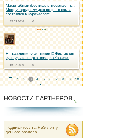
Масштабный фестиваль, посвящённый
Международному дню родного языка,
состоялся в Карачаевске
25.02.2019
0
Награждение участников IX Фестиваля
культуры и спорта народов Кавказа.
16.02.2019
0
1
2
3
4
5
6
7
8
9
10
НОВОСТИ ПАРТНЕРОВ
Подпишитесь на RSS ленту
данного раздела