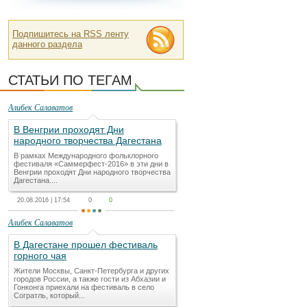
Подпишитесь на RSS ленту
данного раздела
СТАТЬИ ПО ТЕГАМ
Алибек Салаватов
В Венгрии проходят Дни
народного творчества Дагестана
В рамках Международного фольклорного
фестиваля «Саммерфест-2016» в эти дни в
Венгрии проходят Дни народного творчества
Дагестана....
20.08.2016 | 17:54
0
0
Алибек Салаватов
В Дагестане прошел фестиваль
горного чая
Жители Москвы, Санкт-Петербурга и других
городов России, а также гости из Абхазии и
Гонконга приехали на фестиваль в село
Согратль, который...