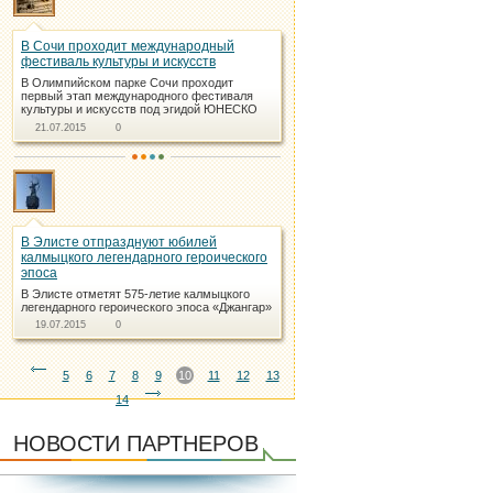
В Сочи проходит международный
фестиваль культуры и искусств
В Олимпийском парке Сочи проходит
первый этап международного фестиваля
культуры и искусств под эгидой ЮНЕСКО
21.07.2015
0
В Элисте отпразднуют юбилей
калмыцкого легендарного героического
эпоса
В Элисте отметят 575-летие калмыцкого
легендарного героического эпоса «Джангар»
19.07.2015
0
5
6
7
8
9
10
11
12
13
14
НОВОСТИ ПАРТНЕРОВ