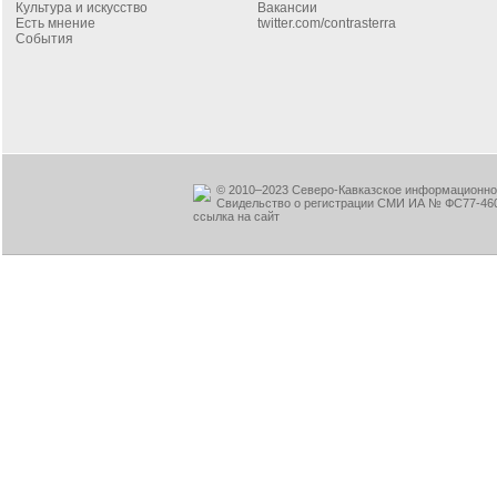
Культура и искусство
Вакансии
Есть мнение
twitter.com/contrasterra
События
© 2010–2023 Северо-Кавказское информационное
Свидельство о регистрации СМИ ИА № ФС77-460
ссылка на сайт