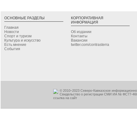
ОСНОВНЫЕ РАЗДЕЛЫ
КОРПОРАТИВНАЯ
ИНФОРМАЦИЯ
Главная
Новости
Об издании
Спорт и туризм
Контакты
Культура и искусство
Вакансии
Есть мнение
twitter.com/contrasterra
События
© 2010–2023 Северо-Кавказское информационное
Свидельство о регистрации СМИ ИА № ФС77-460
ссылка на сайт