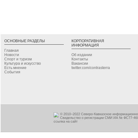
ОСНОВНЫЕ РАЗДЕЛЫ
КОРПОРАТИВНАЯ
ИНФОРМАЦИЯ
Главная
Новости
Об издании
Спорт и туризм
Контакты
Культура и искусство
Вакансии
Есть мнение
twitter.com/contrasterra
События
© 2010–2022 Северо-Кавказское информационное
Свидельство о регистрации СМИ ИА № ФС77-460
ссылка на сайт