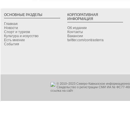
ОСНОВНЫЕ РАЗДЕЛЫ
КОРПОРАТИВНАЯ
ИНФОРМАЦИЯ
Главная
Новости
Об издании
Спорт и туризм
Контакты
Культура и искусство
Вакансии
Есть мнение
twitter.com/contrasterra
События
© 2010–2023 Северо-Кавказское информационное
Свидельство о регистрации СМИ ИА № ФС77-460
ссылка на сайт