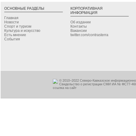
ОСНОВНЫЕ РАЗДЕЛЫ
КОРПОРАТИВНАЯ
ИНФОРМАЦИЯ
Главная
Новости
Об издании
Спорт и туризм
Контакты
Культура и искусство
Вакансии
Есть мнение
twitter.com/contrasterra
События
© 2010–2022 Северо-Кавказское информационное
Свидельство о регистрации СМИ ИА № ФС77-460
ссылка на сайт