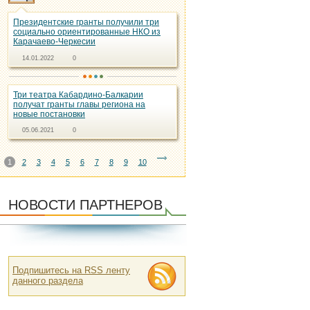
Президентские гранты получили три
социально ориентированные НКО из
Карачаево-Черкесии
14.01.2022
0
Три театра Кабардино-Балкарии
получат гранты главы региона на
новые постановки
05.06.2021
0
1
2
3
4
5
6
7
8
9
10
НОВОСТИ ПАРТНЕРОВ
Подпишитесь на RSS ленту
данного раздела