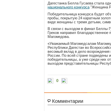
Дагестанка Белла Гусаева стала од
национального конкурса
"Женщина Ро
Победительница конкурса будет объ
пробы, покрытую 24 каратным золот
виде женщины с тремя детьми, сим
В связи с выходом в финал Беллы Г
Греков направил благодарственное 
Магомедова.
«Уважаемый Магомедсалам Магомеда
Республики Дагестан во Всероссийс
весомый вклад в дело возрождения 
России. По всей стране подведены 
победительницы, а уже среди них о
выходом представительницы Республ
0
Комментарии