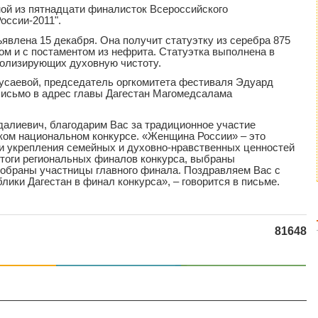
ной из пятнадцати финалисток Всероссийского
ссии-2011".
явлена 15 декабря. Она получит статуэтку из серебра 875
ом и с постаментом из нефрита. Статуэтка выполнена в
волизирующих духовную чистоту.
усаевой, председатель оргкомитета фестиваля Эдуард
письмо в адрес главы Дагестан Магомедсалама
лиевич, благодарим Вас за традиционное участие
ком национальном конкурсе. «Женщина России» – это
и укрепления семейных и духовно-нравственных ценностей
итоги региональных финалов конкурса, выбраны
тобраны участницы главного финала. Поздравляем Вас с
ики Дагестан в финал конкурса», – говорится в письме.
81648