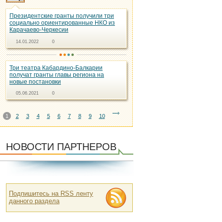
Президентские гранты получили три
социально ориентированные НКО из
Карачаево-Черкесии
14.01.2022
0
Три театра Кабардино-Балкарии
получат гранты главы региона на
новые постановки
05.06.2021
0
1
2
3
4
5
6
7
8
9
10
НОВОСТИ ПАРТНЕРОВ
Подпишитесь на RSS ленту
данного раздела