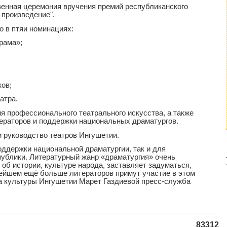
енная церемония вручения премий республиканского
 произведение".
о в птяи номинациях:
рама»;
ков;
атра.
я профессионального театрального искусства, а также
ераторов и поддержки национальных драматургов.
и руководство театров Ингушетии.
оддержки национальной драматургии, так и для
ублики. Литературный жанр «драматургия» очень
об истории, культуре народа, заставляет задуматься,
нейшем ещё больше литераторов примут участие в этом
ра культуры Ингушетии Марет Газдиевой пресс-служба
83312