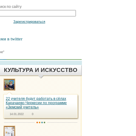
иск по сайту
Войти
Зарегистрироваться
ми в twitter
ие"
КУЛЬТУРА И ИСКУССТВО
22 учителя будут работать в сёлах
Карачаево-Черкесии по программе
«Земский учитель»
14.01.2022
0