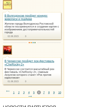
В Волгодонске пройдет конкурс
живописи и графики
Жители города Волгодонска Ростовской
области посоревнуются в создании картин с
изображением достопримечательностей
города
02.08.2015
0
В Черкесске пройдет рок-фестиваль
«CheRocky-2»
В Черкесске состоится масштабный рок-
фестиваль «CheRocky-2», главным
лозунгом которого станет «Рок против
наркотиков»
01.08.2015
0
1
2
3
4
5
6
7
8
9
10