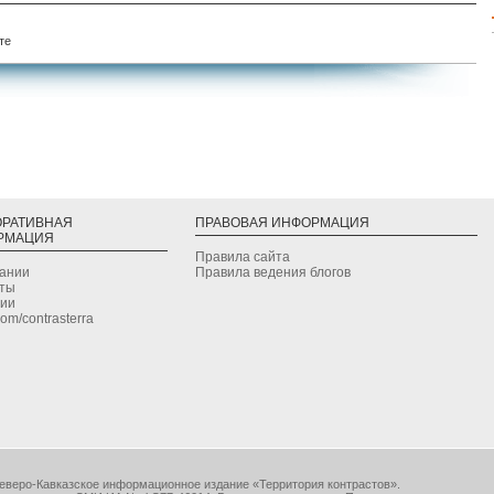
те
ОРАТИВНАЯ
ПРАВОВАЯ ИНФОРМАЦИЯ
РМАЦИЯ
Правила сайта
дании
Правила ведения блогов
кты
сии
.com/contrasterra
еверо-Кавказское информационное издание «Территория контрастов».