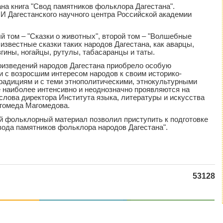
на книга "Свод памятников фольклора Дагестана".
И Дагестанского научного центра Российской академии
й том – "Сказки о животных", второй том – "Волшебные
 известные сказки таких народов Дагестана, как аварцы,
згины, ногайцы, рутулы, табасаранцы и таты.
оизведений народов Дагестана приобрело особую
и с возросшим интересом народов к своим историко-
традициям и с теми этнополитическими, этнокультурными
 наиболее интенсивно и неоднозначно проявляются на
 слова директора Института языка, литературы и искусства
гомеда Магомедова.
 фольклорный материал позволил приступить к подготовке
вода памятников фольклора народов Дагестана".
53128