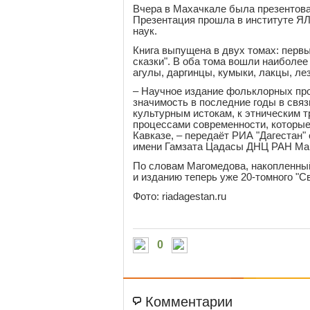
Вчера в Махачкале была презентова
Презентация прошла в институте ЯЛ
наук.
Книга выпущена в двух томах: первы
сказки". В оба тома вошли наиболее
агулы, даргинцы, кумыки, лакцы, ле
– Научное издание фольклорных пр
значимость в последние годы в связ
культурным истокам, к этническим 
процессами современности, которые
Кавказе, – передаёт РИА "Дагестан"
имени Гамзата Цадасы ДНЦ РАН Ма
По словам Магомедова, накопленный
и изданию теперь уже 20-томного "С
Фото: riadagestan.ru
0
Комментарии