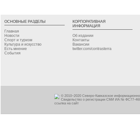
ОСНОВНЫЕ РАЗДЕЛЫ
КОРПОРАТИВНАЯ
ИНФОРМАЦИЯ
Главная
Новости
Об издании
Спорт и туризм
Контакты
Культура и искусство
Вакансии
Есть мнение
twitter.com/contrasterra
События
© 2010–2020 Северо-Кавказское информационное
Свидельство о регистрации СМИ ИА № ФС77-460
ссылка на сайт