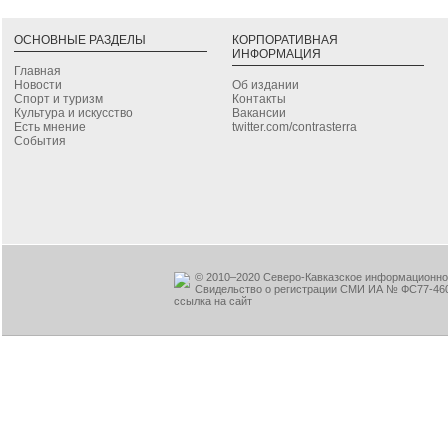
ОСНОВНЫЕ РАЗДЕЛЫ
КОРПОРАТИВНАЯ
ИНФОРМАЦИЯ
Главная
Новости
Об издании
Спорт и туризм
Контакты
Культура и искусство
Вакансии
Есть мнение
twitter.com/contrasterra
События
© 2010–2020 Северо-Кавказское информационное
Свидельство о регистрации СМИ ИА № ФС77-460
ссылка на сайт