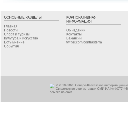
ОСНОВНЫЕ РАЗДЕЛЫ
КОРПОРАТИВНАЯ
ИНФОРМАЦИЯ
Главная
Новости
Об издании
Спорт и туризм
Контакты
Культура и искусство
Вакансии
Есть мнение
twitter.com/contrasterra
События
© 2010–2020 Северо-Кавказское информационное
Свидельство о регистрации СМИ ИА № ФС77-460
ссылка на сайт