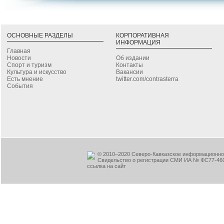
ОСНОВНЫЕ РАЗДЕЛЫ
КОРПОРАТИВНАЯ
ИНФОРМАЦИЯ
Главная
Новости
Об издании
Спорт и туризм
Контакты
Культура и искусство
Вакансии
Есть мнение
twitter.com/contrasterra
События
© 2010–2020 Северо-Кавказское информационное
Свидельство о регистрации СМИ ИА № ФС77-460
ссылка на сайт