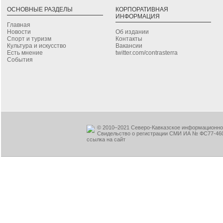
ОСНОВНЫЕ РАЗДЕЛЫ
КОРПОРАТИВНАЯ
ИНФОРМАЦИЯ
Главная
Новости
Об издании
Спорт и туризм
Контакты
Культура и искусство
Вакансии
Есть мнение
twitter.com/contrasterra
События
© 2010–2021 Северо-Кавказское информационное
Свидельство о регистрации СМИ ИА № ФС77-460
ссылка на сайт