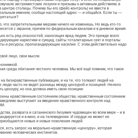
звучали экстремистские лозунги и призывы к активным действиям, в
 центре столицы. Почему бы его (фейс-контроль) не ввести в
реальным именем, сообщи настоящий адрес — и общайся. Если ты —
прятаться?
, что запретительными мерами ничего не изменишь. Но ведь кто-то
несется с экранов, причем по федеральным каналам и в дневное время.
но есть ряд опасностей, наносящих вред людям. Это прежде всего
ндирующие наркотики и суицид, сайты тоталитарных сект и порталы
йты и ресурсы, пропагандирующие насилие. С этим действительно надо
 своё лицо, свои мысли.
анонимной.
ная среда обитания честного человека. Мы всё ещё помним, что такое
на безнравственные публикации, и на те, что толкают людей на
е люди часто не видят разницы между цензурой и позицией. Нелепо
ть цензуру, но она должна иметь свою позицию
коены нравственным состоянием общества, нравственным состоянием
ведливо выступают за введение нравственного контроля над
МИ.
ства, разврата и сатанинского безумия чудовищен во всем мире – и в
андируется и в кино, и на телевидении. И сердце не может не
ю приобщаются новые и новые поколения людей.
тся, есть запрос на морально-нравственную «цензуру», которая
ванию человеческих инстинктов.