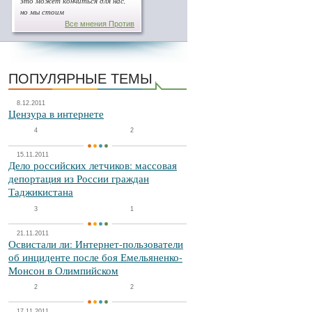
это может кончиться для нас,
но мы стоим
Все мнения Против
ПОПУЛЯРНЫЕ ТЕМЫ
8.12.2011
Цензура в интернете
4
2
15.11.2011
Дело российских летчиков: массовая
депортация из России граждан
Таджикистана
3
1
21.11.2011
Освистали ли: Интернет-пользователи
об инциденте после боя Емельяненко-
Монсон в Олимпийском
2
2
17.11.2011