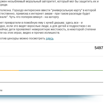
ужен незыблемый моральный авторитет, который мог бы защитить их и
среде.
полезна. Гораздо интереснее ввести "универсальную карту" в которой
стественно, привязка к интернет аккам - при таком раскладе будет
але". Чуть что поперек вякнул - на каторгу.
ет превратили в помойную яму с кучей дерьма: здесь все - и
дно, если это видят взрослые люди, а для детей и подростков с их
сейчас дети проявляют невероятную жестокость, в некоторой степени
ги на этих играх, видео и прочих излишеств.
отив цензуры можно посмотреть
здесь
5497
те