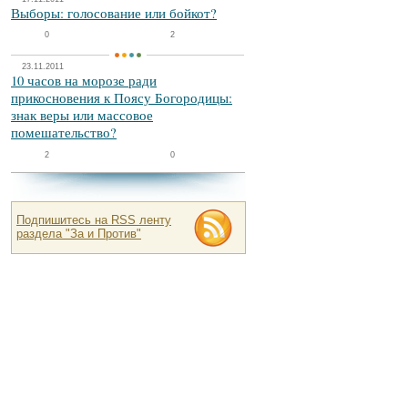
Выборы: голосование или бойкот?
0
2
23.11.2011
10 часов на морозе ради
прикосновения к Поясу Богородицы:
знак веры или массовое
помешательство?
2
0
Подпишитесь на RSS ленту
раздела "За и Против"