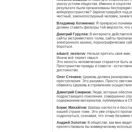
угрозу устоям общества. Именно в соцсетях 
результате были организованы беспорядки в
киберпространстве? Зарегистрируйся под 
честный, законопослушный человек, зачем 
Владимир Хотиненко:
Я прекрасно понимаю
должен ставить фильтры той мерзости, что 
Дмитрий Гурулёв:
В интернете действитель
сайты экстремисткого толка, сайты пропага
электронного казино, порнографические са
бороться.
eduard_nesterov
: Нельзя прятать своё имя,
Иначе всё теряет смысл.
Это низость человеческая старается быть 
Пространство правды и совести - естествен
достоинство.
Олег Стеняев:
Церковь должна реагировать 
преступления. Это разумно. Просто светски
обвинять Церковь в стремлении осуществля
Димитрий Смирнов:
Люди, которые обеспо
подрастающего поколения, совершенно спра
содержанием материалов, публикуемых в С
Борис Михайлов:
Шабаш наглости и бесстыд
нашей стране тоже. Это уже открыто пропаг
содрогнуться, сознавая, что этому безуми
Андрей Золотов:
В обществе, как мне види
препятствовала бы коммерческому использо