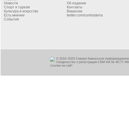
Новости
Об издании
Спорт и туризм
Контакты
Культура и искусство
Вакансии
Есть мнение
twitter.com/contrasterra
События
© 2010–2023 Северо-Кавказское информационное
Свидельство о регистрации СМИ ИА № ФС77-460
ссылка на сайт