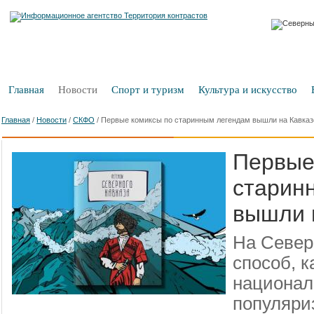
Главная
Новости
Спорт и туризм
Культура и искусство
Главная
/
Новости
/
СКФО
/
Первые комиксы по старинным легендам вышли на Кавказ
Первые
старин
вышли 
На Север
способ, к
национал
популяри