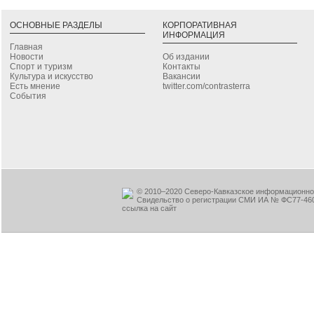
ОСНОВНЫЕ РАЗДЕЛЫ
КОРПОРАТИВНАЯ
ИНФОРМАЦИЯ
Главная
Новости
Об издании
Спорт и туризм
Контакты
Культура и искусство
Вакансии
Есть мнение
twitter.com/contrasterra
События
© 2010–2020 Северо-Кавказское информационное
Свидельство о регистрации СМИ ИА № ФС77-460
ссылка на сайт