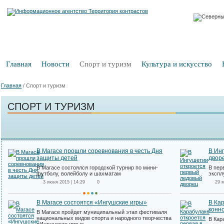
Главная
Новости
Спорт и туризм
Культура и искусство
Главная
/
Спорт и туризм
СПОРТ И ТУРИЗМ
В Магасе прошли соревнования в честь Дня
В Ин
защиты детей
двор
В Магасе состоялся городской турнир по мини-
В пер
футболу, волейболу и шахматам
экспл
3 июня 2015 | 14:29
0
29 м
В Магасе состоятся «Ингушские игры»
В Кар
конн
В Магасе пройдет муниципальный этап фестиваля
национальных видов спорта и народного творчества
В Кар