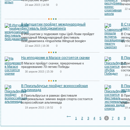
«Ингушские игры»
спорт
лечен
24 мая 2015 | 14:58
0
22 м
В Ингушетии пройдет международный
В Ст
фестиваль бейсджампинга
«мат
В Ингушетии у подножия горы Цей-Лоам пройдет
В Ста
ежегодный Международный фестиваль
леген
бейсджампинга «Ingushetia Wingsuit boogie»
футб
22 мая 2015 | 16:36
0
10 м
На ипподроме в Магасе состоятся скачки
В Пр
В Магасе пройдут скачки, приуроченные к
В При
празднованию 70-летию Победы
фести
состо
30 апреля 2015 | 15:39
0
19 а
В Приэльбрусье пройдет всероссийская
В Пр
альпиниада
экст
В Приэльбрусье в рамках фестиваля
В При
экстремальных зимних видов спорта состоится
между
всероссийская альпиниада
видов
19 апреля 2015 | 16:52
0
19 а
1
2
3
4
5
6
7
8
9