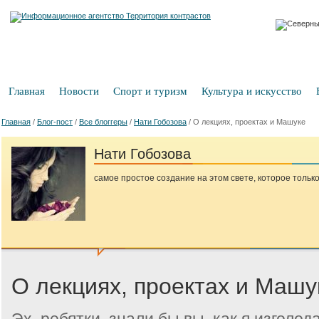
Главная
Новости
Спорт и туризм
Культура и искусство
Главная
/
Блог-пост
/
Все блоггеры
/
Нати Гобозова
/
О лекциях, проектах и Машуке
Нати Гобозова
самое простое создание на этом свете, которое только 
О лекциях, проектах и Машу
Эх, ребятки, знали бы вы, как я изголо