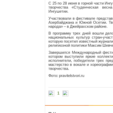
С 25 по 28 июня в горной части И
творчества «Студенческая весн
Ингушетии.
Участвовали в фестивале представи
Азербайджана и Южной Осетии. Тв
народа» – в Джейрахском районе.
В программу трех дней вошли дело
национальных культур стран-уча
которую посетил известный журнали
религиозной политики Максим Шевче
Завершился Международный фестив
котором выступили яркие коллект
исполнители, победители трех пр
мастерство в вокале и хореографии
творчества.
Фото: pravitelstvori.ru
1