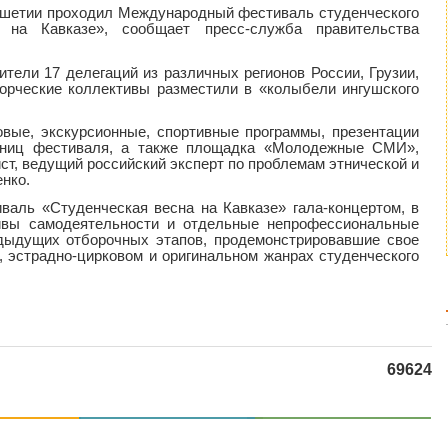
нгушетии проходил Международный фестиваль студенческого
а на Кавказе», сообщает пресс-служба правительства
тели 17 делегаций из различных регионов России, Грузии,
орческие коллективы разместили в «колыбели ингушского
вые, экскурсионные, спортивные программы, презентации
стниц фестиваля, а также площадка «Молодежные СМИ»,
ст, ведущий российский эксперт по проблемам этнической и
нко.
аль «Студенческая весна на Кавказе» гала-концертом, в
ивы самодеятельности и отдельные непрофессиональные
едыдущих отборочных этапов, продемонстрировавшие свое
, эстрадно-цирковом и оригинальном жанрах студенческого
69624