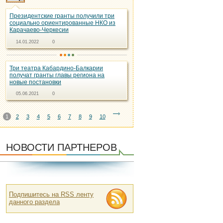
Президентские гранты получили три
социально ориентированные НКО из
Карачаево-Черкесии
14.01.2022
0
Три театра Кабардино-Балкарии
получат гранты главы региона на
новые постановки
05.06.2021
0
1
2
3
4
5
6
7
8
9
10
НОВОСТИ ПАРТНЕРОВ
Подпишитесь на RSS ленту
данного раздела