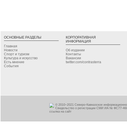
ОСНОВНЫЕ РАЗДЕЛЫ
КОРПОРАТИВНАЯ
ИНФОРМАЦИЯ
Главная
Новости
Об издании
Спорт и туризм
Контакты
Культура и искусство
Вакансии
Есть мнение
twitter.com/contrasterra
События
© 2010–2021 Северо-Кавказское информационное
Свидельство о регистрации СМИ ИА № ФС77-460
ссылка на сайт