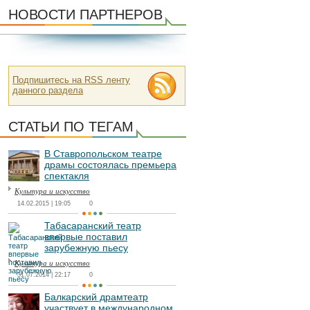
НОВОСТИ ПАРТНЕРОВ
Подпишитесь на RSS ленту
данного раздела
СТАТЬИ ПО ТЕГАМ
В Ставропольском театре
драмы состоялась премьера
спектакля
Культура и искусство
14.02.2015 | 19:05
0
Табасаранский театр
впервые поставил
зарубежную пьесу
Культура и искусство
31.07.2014 | 22:17
0
Балкарский драмтеатр
участвует в международном