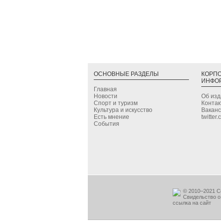
ОСНОВНЫЕ РАЗДЕЛЫ
КОРП
ИНФО
Главная
Новости
Об из
Спорт и туризм
Конта
Культура и искусство
Вакан
Есть мнение
twitter
События
© 2010–2021 С
Свидельство о
ссылка на сайт