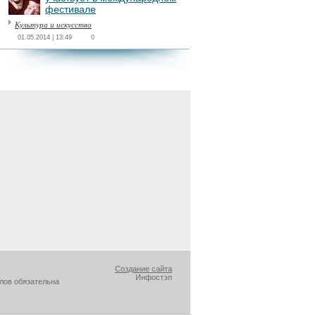
фестивале
Культура и искусство
01.05.2014 | 13:49
0
Создание сайта
Инфостэп
лов обязательна