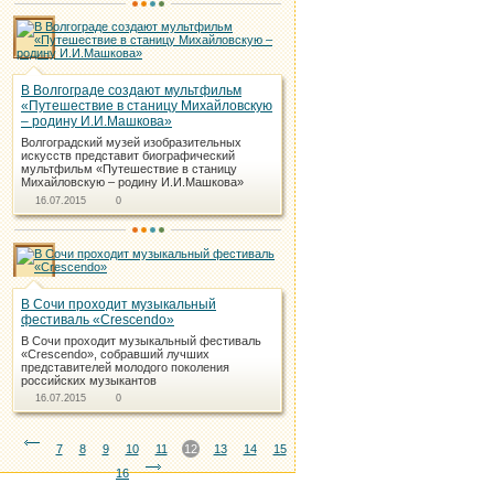
В Волгограде создают мультфильм
«Путешествие в станицу Михайловскую
– родину И.И.Машкова»
Волгоградский музей изобразительных
искусств представит биографический
мультфильм «Путешествие в станицу
Михайловскую – родину И.И.Машкова»
16.07.2015
0
В Сочи проходит музыкальный
фестиваль «Crescendo»
В Сочи проходит музыкальный фестиваль
«Crescendo», собравший лучших
представителей молодого поколения
российских музыкантов
16.07.2015
0
7
8
9
10
11
12
13
14
15
16