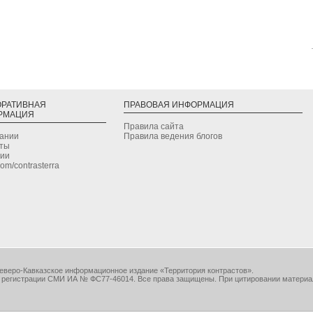
ОРАТИВНАЯ
ПРАВОВАЯ ИНФОРМАЦИЯ
РМАЦИЯ
Правила сайта
дании
Правила ведения блогов
кты
сии
.com/contrasterra
еверо-Кавказское информационное издание «Территория контрастов».
 регистрации СМИ ИА № ФС77-46014. Все права защищены. При цитировании материа