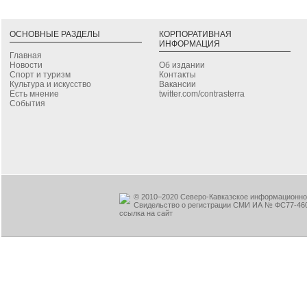
ОСНОВНЫЕ РАЗДЕЛЫ
КОРПОРАТИВНАЯ
ИНФОРМАЦИЯ
Главная
Новости
Об издании
Спорт и туризм
Контакты
Культура и искусство
Вакансии
Есть мнение
twitter.com/contrasterra
События
© 2010–2020 Северо-Кавказское информационное
Свидельство о регистрации СМИ ИА № ФС77-460
ссылка на сайт