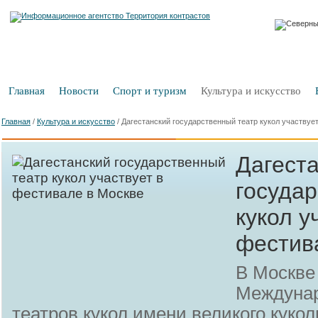
Главная
Новости
Спорт и туризм
Культура и искусство
Главная
/
Культура и искусство
/
Дагестанский государственный театр кукол участвуе
Дагест
госуда
кукол у
фестив
В Москве
Междуна
театров кукол имени великого куко