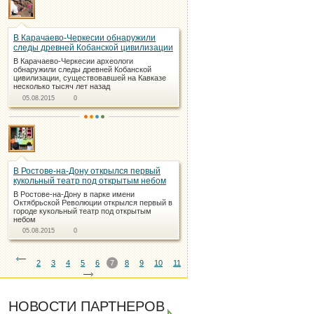
В Карачаево-Черкесии обнаружили
следы древней Кобанской цивилизации
В Карачаево-Черкесии археологи
обнаружили следы древней Кобанской
цивилизации, существовавшей на Кавказе
несколько тысяч лет назад
05.08.2015
0
В Ростове-на-Дону открылся первый
кукольный театр под открытым небом
В Ростове-на-Дону в парке имени
Октябрьской Революции открылся первый в
городе кукольный театр под открытым
небом
05.08.2015
0
2
3
4
5
6
7
8
9
10
11
НОВОСТИ ПАРТНЕРОВ