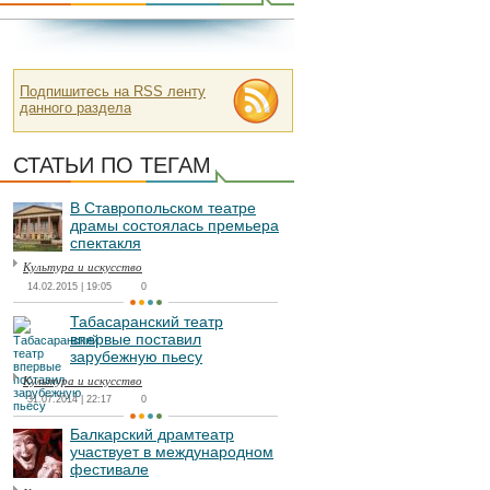
Подпишитесь на RSS ленту
данного раздела
СТАТЬИ ПО ТЕГАМ
В Ставропольском театре
драмы состоялась премьера
спектакля
Культура и искусство
14.02.2015 | 19:05
0
Табасаранский театр
впервые поставил
зарубежную пьесу
Культура и искусство
31.07.2014 | 22:17
0
Балкарский драмтеатр
участвует в международном
фестивале