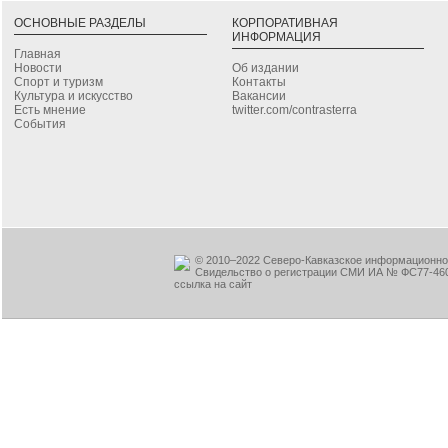
ОСНОВНЫЕ РАЗДЕЛЫ
КОРПОРАТИВНАЯ
ИНФОРМАЦИЯ
Главная
Новости
Об издании
Спорт и туризм
Контакты
Культура и искусство
Вакансии
Есть мнение
twitter.com/contrasterra
События
© 2010–2022 Северо-Кавказское информационное
Свидельство о регистрации СМИ ИА № ФС77-460
ссылка на сайт