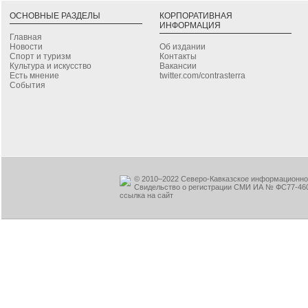
ОСНОВНЫЕ РАЗДЕЛЫ
КОРПОРАТИВНАЯ
ИНФОРМАЦИЯ
Главная
Новости
Об издании
Спорт и туризм
Контакты
Культура и искусство
Вакансии
Есть мнение
twitter.com/contrasterra
События
© 2010–2022 Северо-Кавказское информационное
Свидельство о регистрации СМИ ИА № ФС77-460
ссылка на сайт