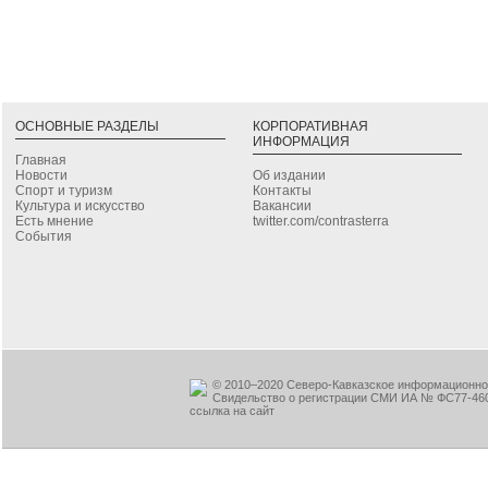
ОСНОВНЫЕ РАЗДЕЛЫ
КОРПОРАТИВНАЯ
ИНФОРМАЦИЯ
Главная
Новости
Об издании
Спорт и туризм
Контакты
Культура и искусство
Вакансии
Есть мнение
twitter.com/contrasterra
События
© 2010–2020 Северо-Кавказское информационное
Свидельство о регистрации СМИ ИА № ФС77-460
ссылка на сайт