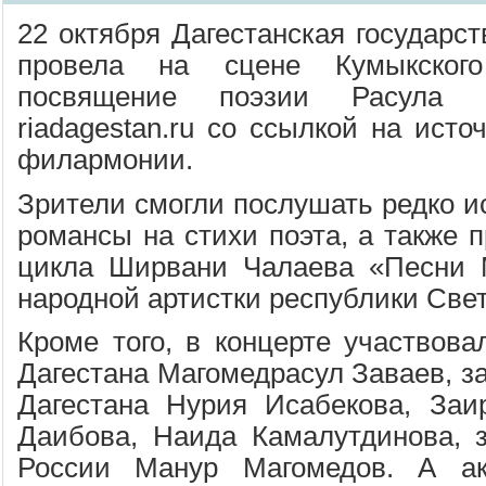
22 октября Дагестанская государс
провела на сцене Кумыкского
посвящение поэзии Расула Г
riadagestan.ru со ссылкой на исто
филармонии.
Зрители смогли послушать редко и
романсы на стихи поэта, а также 
цикла Ширвани Чалаева «Песни 
народной артистки республики Све
Кроме того, в концерте участвова
Дагестана Магомедрасул Заваев, з
Дагестана Нурия Исабекова, Заи
Даибова, Наида Камалутдинова, 
России Манур Магомедов. А ак