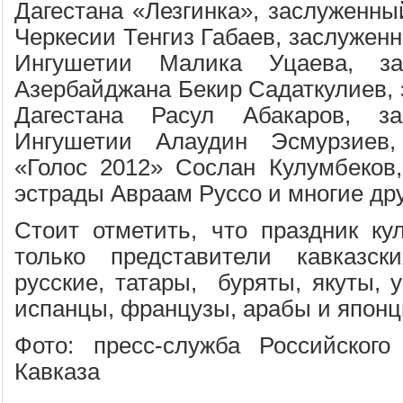
Дагестана «Лезгинка», заслуженны
Черкесии Тенгиз Габаев, заслуженн
Ингушетии Малика Уцаева, за
Азербайджана Бекир Садаткулиев, 
Дагестана Расул Абакаров, за
Ингушетии Алаудин Эсмурзиев,
«Голос 2012» Сослан Кулумбеков,
эстрады Авраам Руссо и многие дру
Стоит отметить, что праздник ку
только представители кавказс
русские, татары, буряты, якуты, 
испанцы, французы, арабы и японц
Фото: пресс-служба Российского
Кавказа