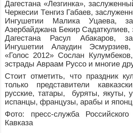
Дагестана «Лезгинка», заслуженны
Черкесии Тенгиз Габаев, заслуженн
Ингушетии Малика Уцаева, за
Азербайджана Бекир Садаткулиев, 
Дагестана Расул Абакаров, за
Ингушетии Алаудин Эсмурзиев,
«Голос 2012» Сослан Кулумбеков,
эстрады Авраам Руссо и многие дру
Стоит отметить, что праздник ку
только представители кавказс
русские, татары, буряты, якуты, 
испанцы, французы, арабы и японц
Фото: пресс-служба Российского
Кавказа