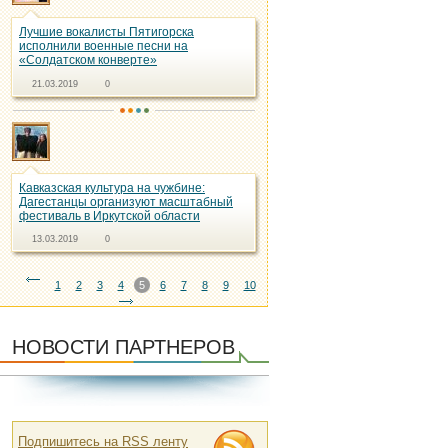
Лучшие вокалисты Пятигорска
исполнили военные песни на
«Солдатском конверте»
21.03.2019
0
Кавказская культура на чужбине:
Дагестанцы организуют масштабный
фестиваль в Иркутской области
13.03.2019
0
1
2
3
4
5
6
7
8
9
10
НОВОСТИ ПАРТНЕРОВ
Подпишитесь на RSS ленту