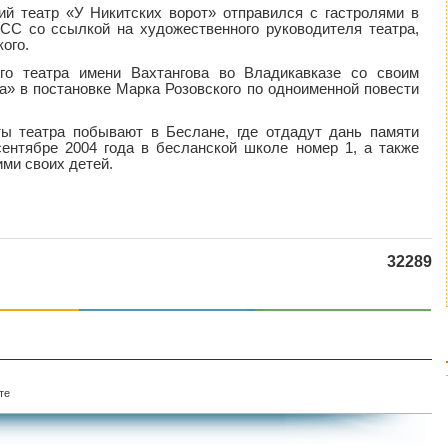
ий театр «У Никитских ворот» отправился с гастролями в
С со ссылкой на художественного руководителя театра,
ого.
го театра имени Вахтангова во Владикавказе со своим
» в постановке Марка Розовского по одноименной повести
ты театра побывают в Беслане, где отдадут дань памяти
сентябре 2004 года в бесланской школе номер 1, а также
ими своих детей.
32289
те