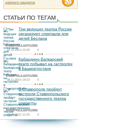
данного раздела
СТАТЬИ ПО ТЕГАМ
Три ведущих театра России
организуют спектакли для
детей Беслана
Культура и искусство
11.11.2013 | 22:25
0
Кабардино-Балкарский
театр побывал на гастролях
в Башкортостане
Культура и искусство
06.11.2013 | 18:23
0
В Ставрополе пройдут
гастроли Ставропольского
государственного театра
оперетты
Культура и искусство
15.05.2013 | 21:25
0