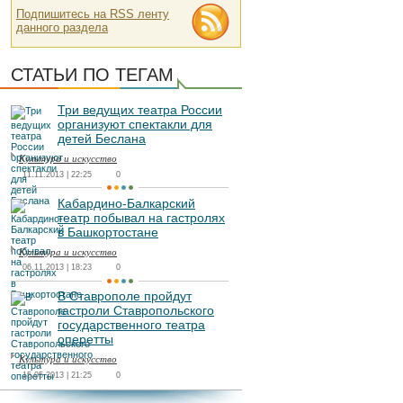
Подпишитесь на RSS ленту
данного раздела
СТАТЬИ ПО ТЕГАМ
Три ведущих театра России
организуют спектакли для
детей Беслана
Культура и искусство
11.11.2013 | 22:25
0
Кабардино-Балкарский
театр побывал на гастролях
в Башкортостане
Культура и искусство
06.11.2013 | 18:23
0
В Ставрополе пройдут
гастроли Ставропольского
государственного театра
оперетты
Культура и искусство
15.05.2013 | 21:25
0