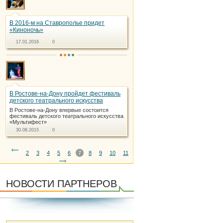
В 2016-м на Ставрополье придет
«Киноночь»
17.01.2016
0
В Ростове-на-Дону пройдет фестиваль
детского театрального искусства
В Ростове-на-Дону впервые состоится
фестиваль детского театрального искусства
«Mультифест»
30.08.2015
0
2
3
4
5
6
7
8
9
10
11
НОВОСТИ ПАРТНЕРОВ