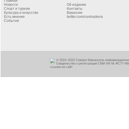
Главная
Новости
Об издании
Спорт и туризм
Контакты
Культура и искусство
Вакансии
Есть мнение
twitter.com/contrasterra
События
© 2010–2022 Северо-Кавказское информационное
Свидельство о регистрации СМИ ИА № ФС77-460
ссылка на сайт