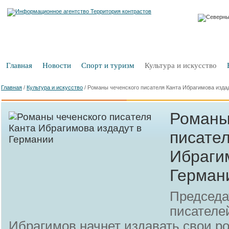
Главная
Новости
Спорт и туризм
Культура и искусство
Главная
/
Культура и искусство
/
Романы чеченского писателя Канта Ибрагимова изда
Романы
писате
Ибраги
Герман
Председа
писателе
Ибрагимов начнет издавать свои р